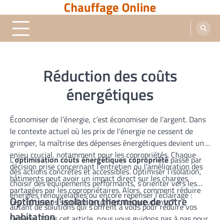
Chauffage Online
Skip
to
content
Réduction des coûts
énergétiques
Économiser de l’énergie, c’est économiser de l’argent. Dans
le contexte actuel où les prix de l’énergie ne cessent de
grimper, la maîtrise des dépenses énergétiques devient un
enjeu crucial, notamment pour les copropriétés. Chaque
L’
optimisation coûts énergétiques copropriété
passe par
décision prise concernant l’entretien ou l’amélioration des
des actions concrètes et accessibles. Optimiser l’isolation,
bâtiments peut avoir un impact direct sur les charges
choisir des équipements performants, s’orienter vers les
partagées par les copropriétaires. Alors, comment réduire
énergies renouvelables ou encore repenser l’éclairage :
Optimiser l’isolation thermique de votre
ces coûts sans sacrifier le confort des occupants ?
autant de solutions qui s’offrent à vous pour réduire vos
habitation
factures. Dans cet article, nous vous guidons pas à pas pour