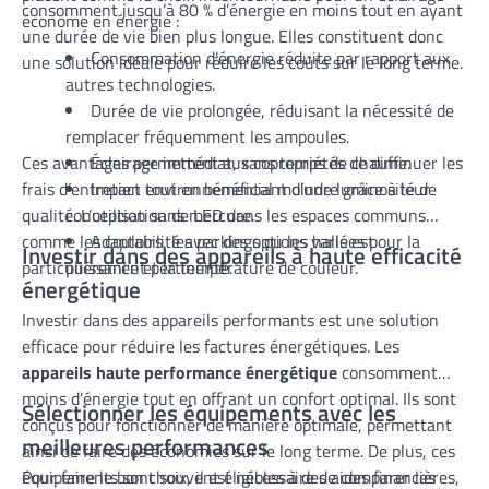
consomment jusqu’à 80 % d’énergie en moins tout en ayant
économe en énergie :
une durée de vie bien plus longue. Elles constituent donc
Consommation d’énergie réduite par rapport aux
une solution idéale pour réduire les coûts sur le long terme.
autres technologies.
Durée de vie prolongée, réduisant la nécessité de
remplacer fréquemment les ampoules.
Ces avantages permettent aux copropriétés de diminuer les
Éclairage immédiat, sans temps de chauffe.
frais d’entretien tout en bénéficiant d’une luminosité de
Impact environnemental moindre grâce à leur
qualité. L’utilisation de LED dans les espaces communs
conception sans mercure.
comme les couloirs, les parkings ou les halls est
Adaptabilité avec des options variées pour la
Investir dans des appareils à haute efficacité
particulièrement pertinente.
puissance et la température de couleur.
énergétique
Investir dans des appareils performants est une solution
efficace pour réduire les factures énergétiques. Les
appareils haute performance énergétique
consomment
moins d’énergie tout en offrant un confort optimal. Ils sont
Sélectionner les équipements avec les
conçus pour fonctionner de manière optimale, permettant
meilleures performances
ainsi de faire des économies sur le long terme. De plus, ces
équipements sont souvent éligibles à des aides financières,
Pour faire le bon choix, il est nécessaire de comparer les