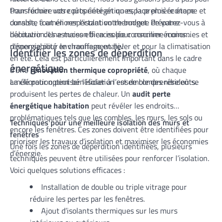
transformer votre propriété en un espace plus économe et
Pour réduire vos coûts énergétiques, la première étape
durable, tout en respectant votre budget. Préparez-vous à
consiste à améliorer l’isolation thermique de votre
découvrir des astuces efficaces pour concilier économies et
habitation. Une maison bien isolée consomme moins
responsabilité environnementale !
d’énergie pour le chauffage en hiver et pour la climatisation
Identifier les zones de déperdition
en été. Cela est particulièrement important dans le cadre
énergétique
d’une
rénovation thermique copropriété
, où chaque
amélioration peut bénéficier à l’ensemble des résidents.
La clé pour optimiser l’isolation est de comprendre où se
produisent les pertes de chaleur. Un
audit perte
énergétique habitation
peut révéler les endroits
problématiques tels que les combles, les murs, les sols ou
Techniques pour une meilleure isolation des murs et
encore les fenêtres. Ces zones doivent être identifiées pour
fenêtres
prioriser les travaux d’isolation et maximiser les économies
Une fois les zones de déperdition identifiées, plusieurs
d’énergie.
techniques peuvent être utilisées pour renforcer l’isolation.
Voici quelques solutions efficaces :
Installation de double ou triple vitrage pour
réduire les pertes par les fenêtres.
Ajout d’isolants thermiques sur les murs