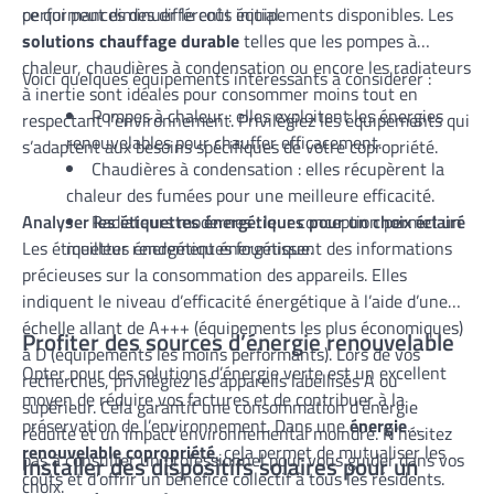
ce qui peut diminuer le coût initial.
performances des différents équipements disponibles. Les
solutions chauffage durable
telles que les pompes à
chaleur, chaudières à condensation ou encore les radiateurs
Voici quelques équipements intéressants à considérer :
à inertie sont idéales pour consommer moins tout en
Pompes à chaleur : elles exploitent les énergies
respectant l’environnement. Privilégiez les équipements qui
renouvelables pour chauffer efficacement.
s’adaptent aux besoins spécifiques de votre copropriété.
Chaudières à condensation : elles récupèrent la
chaleur des fumées pour une meilleure efficacité.
Analyser les étiquettes énergétiques pour un choix éclairé
Radiateurs modernes : leur conception permet un
Les étiquettes énergétiques fournissent des informations
meilleur rendement énergétique.
précieuses sur la consommation des appareils. Elles
indiquent le niveau d’efficacité énergétique à l’aide d’une
échelle allant de A+++ (équipements les plus économiques)
Profiter des sources d’énergie renouvelable
à D (équipements les moins performants). Lors de vos
Opter pour des solutions d’énergie verte est un excellent
recherches, privilégiez les appareils labellisés A ou
moyen de réduire vos factures et de contribuer à la
supérieur. Cela garantit une consommation d’énergie
préservation de l’environnement. Dans une
énergie
réduite et un impact environnemental moindre. N’hésitez
renouvelable copropriété
, cela permet de mutualiser les
pas à consulter un professionnel pour vous guider dans vos
Installer des dispositifs solaires pour un
coûts et d’offrir un bénéfice collectif à tous les résidents.
choix.