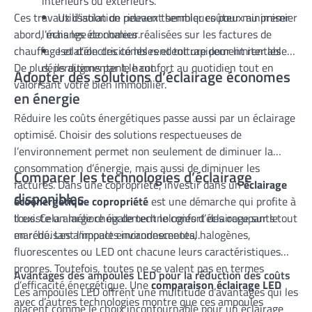
intérieurs ou extérieurs.
Ces travaux d’isolation peuvent sembler coûteux au premier
Utilisation de rideaux thermiques pour minimiser
abord, mais les économies réalisées sur les factures de
l’échange de chaleur.
chauffage et d’électricité les rendent rapidement rentables.
Isolation des combles et toiture pour limiter les
De plus, ils augmentent le confort au quotidien tout en
déperditions par le haut.
Adopter des solutions d’éclairage économes
valorisant votre bien immobilier.
en énergie
Réduire les coûts énergétiques passe aussi par un éclairage
optimisé. Choisir des solutions respectueuses de
l’environnement permet non seulement de diminuer la
consommation d’énergie, mais aussi de diminuer les
Comparer les technologies d’éclairage
factures. Dans une copropriété, investir dans un
éclairage
disponibles
écoénergétique copropriété
est une démarche qui profite à
tous. Cela améliore également le confort des occupants tout
Il existe un large choix de technologies d’éclairage sur le
en réduisant l’impact environnemental.
marché. Les ampoules incandescentes, halogènes,
fluorescentes ou LED ont chacune leurs caractéristiques
propres. Toutefois, toutes ne se valent pas en termes
Avantages des ampoules LED pour la réduction des coûts
d’efficacité énergétique. Une
comparaison éclairage LED
Les ampoules LED offrent une multitude d’avantages qui les
avec d’autres technologies montre que ces ampoules
placent comme le choix incontournable pour un éclairage