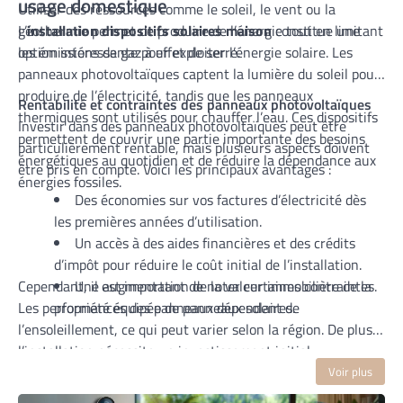
usage domestique
Utiliser des ressources comme le soleil, le vent ou la
géothermie permet de produire de l’énergie tout en limitant
L’
installation dispositifs solaires maison
constitue une
les émissions de gaz à effet de serre.
option intéressante pour exploiter l’énergie solaire. Les
panneaux photovoltaïques captent la lumière du soleil pour
produire de l’électricité, tandis que les panneaux
Rentabilité et contraintes des panneaux photovoltaïques
thermiques sont utilisés pour chauffer l’eau. Ces dispositifs
Investir dans des panneaux photovoltaïques peut être
permettent de couvrir une partie importante des besoins
particulièrement rentable, mais plusieurs aspects doivent
énergétiques au quotidien et de réduire la dépendance aux
être pris en compte. Voici les principaux avantages :
énergies fossiles.
Des économies sur vos factures d’électricité dès
les premières années d’utilisation.
Un accès à des aides financières et des crédits
d’impôt pour réduire le coût initial de l’installation.
Cependant, il est important de noter certaines contraintes.
Une augmentation de la valeur immobilière de la
Les performances des panneaux dépendent de
propriété équipée de panneaux solaires.
l’ensoleillement, ce qui peut varier selon la région. De plus,
l’installation nécessite un investissement initial
conséquent, bien qu’amorti sur le long terme. Enfin, un
Voir plus
entretien régulier est indispensable pour garantir leur