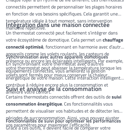
connectés permettent de personnaliser les plages horaires
en fonction de vos besoins spécifiques. Cela garantit une
température idéale à tout moment, sans intervention
Intégration dans une maison connectée
manuelle répétitive.
Un thermostat connecté peut facilement s’intégrer dans
votre écosystème de domotique. Cela permet un
chauffage
connecté optimisé
, fonctionnant en harmonie avec d’autres
appareils comme les volets roulants, les capteurs de
Synchronisation avec autres appareils domotiques
présence ou encore les éclairages intelligents. Par exemple,
En synchronisant votre thermostat avec d’autres
votre thermostat peut abaisser la température lorsque les
équipements connectés, vous améliorez la gestion
volets sont fermés pour mieux conserver la chaleur.
énergétique de votre maison. Cette interaction intelligente
contribue à réduire encore plus la consommation et
Suivi et analyse de la consommation
améliore votre confort.
Certains thermostats connectés offrent des outils de
suivi
consommation énergétique
. Ces fonctionnalités vous
permettent de visualiser vos habitudes et de détecter les
périodes de surconsommation. Ainsi, vous pouvez ajuster
Fonctionnalités de suivi pour optimiser les performances
vos paramètres pour maximiser l’efficacité.
Grâce à ces outils, il devient facile de comparer votre