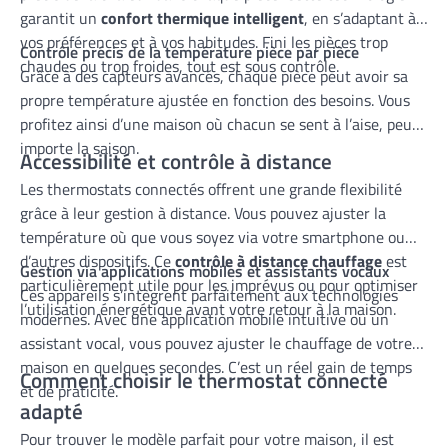
garantit un
confort thermique intelligent
, en s’adaptant à
vos préférences et à vos habitudes. Fini les pièces trop
Contrôle précis de la température pièce par pièce
chaudes ou trop froides, tout est sous contrôle.
Grâce à des capteurs avancés, chaque pièce peut avoir sa
propre température ajustée en fonction des besoins. Vous
profitez ainsi d’une maison où chacun se sent à l’aise, peu
importe la saison.
Accessibilité et contrôle à distance
Les thermostats connectés offrent une grande flexibilité
grâce à leur gestion à distance. Vous pouvez ajuster la
température où que vous soyez via votre smartphone ou
d’autres dispositifs. Ce
contrôle à distance chauffage
est
Gestion via applications mobiles et assistants vocaux
particulièrement utile pour les imprévus ou pour optimiser
Ces appareils s’intègrent parfaitement aux technologies
l’utilisation énergétique avant votre retour à la maison.
modernes. Avec une application mobile intuitive ou un
assistant vocal, vous pouvez ajuster le chauffage de votre
maison en quelques secondes. C’est un réel gain de temps
Comment choisir le thermostat connecté
et de praticité.
adapté
Pour trouver le modèle parfait pour votre maison, il est