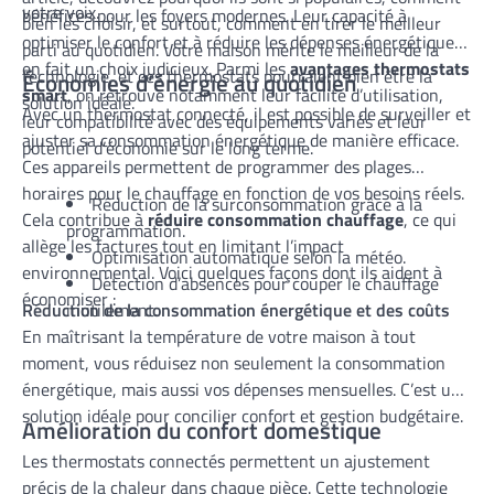
votre voix.
bénéfices pour les foyers modernes. Leur capacité à
bien les choisir, et surtout, comment en tirer le meilleur
optimiser le confort et à réduire les dépenses énergétiques
parti au quotidien. Votre maison mérite le meilleur de la
en fait un choix judicieux. Parmi les
avantages thermostats
technologie, et ces thermostats pourraient bien être la
Économies d’énergie au quotidien
smart
, on retrouve notamment leur facilité d’utilisation,
solution idéale.
Avec un thermostat connecté, il est possible de surveiller et
leur compatibilité avec des équipements variés et leur
ajuster sa consommation énergétique de manière efficace.
potentiel d’économie sur le long terme.
Ces appareils permettent de programmer des plages
horaires pour le chauffage en fonction de vos besoins réels.
Réduction de la surconsommation grâce à la
Cela contribue à
réduire consommation chauffage
, ce qui
programmation.
allège les factures tout en limitant l’impact
Optimisation automatique selon la météo.
environnemental. Voici quelques façons dont ils aident à
Détection d’absences pour couper le chauffage
économiser :
Réduction de la consommation énergétique et des coûts
inutilement.
En maîtrisant la température de votre maison à tout
moment, vous réduisez non seulement la consommation
énergétique, mais aussi vos dépenses mensuelles. C’est une
solution idéale pour concilier confort et gestion budgétaire.
Amélioration du confort domestique
Les thermostats connectés permettent un ajustement
précis de la chaleur dans chaque pièce. Cette technologie