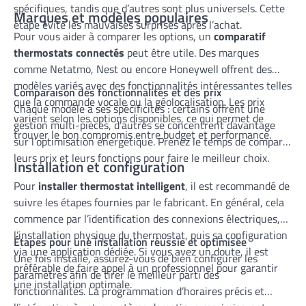
spécifiques, tandis que d’autres sont plus universels. Cette
Marques et modèles populaires
étape évite les mauvaises surprises après l’achat.
Pour vous aider à comparer les options, un
comparatif
thermostats connectés
peut être utile. Des marques
comme Netatmo, Nest ou encore Honeywell offrent des
modèles variés avec des fonctionnalités intéressantes telles
Comparaison des fonctionnalités et des prix
que la commande vocale ou la géolocalisation. Les prix
Chaque modèle a ses spécificités : certains offrent une
varient selon les options disponibles, ce qui permet de
gestion multi-pièces, d’autres se concentrent davantage
trouver le bon compromis entre budget et performance.
sur l’optimisation énergétique. Prenez le temps de comparer
leurs prix et leurs fonctions pour faire le meilleur choix.
Installation et configuration
Pour
installer thermostat intelligent
, il est recommandé de
suivre les étapes fournies par le fabricant. En général, cela
commence par l’identification des connexions électriques,
l’installation physique du thermostat, puis sa configuration
Étapes pour une installation réussie et optimisée
via une application dédiée. Si vous avez un doute, il est
Une fois installé, assurez-vous de bien configurer les
préférable de faire appel à un professionnel pour garantir
paramètres afin de tirer le meilleur parti des
une installation optimale.
fonctionnalités. La programmation d’horaires précis et