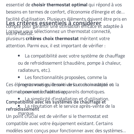
essentiel de
choisir thermostat optimal
qui répond à vos
besoins en termes de confort, d’économie d’énergie et de
facilité d’utilisation. Plusieurs éléments doivent être pris en
Les critères essentiels à considérer
compte pour garantir une utilisation efficace et adaptée à
Lorsque vous sélectionnez un thermostat connecté,
votre habitat.
plusieurs
critères choix thermostat
méritent votre
attention. Parmi eux, il est important de vérifier :
La compatibilité avec votre système de chauffage
ou de refroidissement (chaudière, pompe à chaleur,
radiateurs, etc.).
Les fonctionnalités proposées, comme la
Ces éléments vous guideront vers un choix adapté et
programmation, le suivi de la consommation ou la
optimal pour votre habitation.
connexion à d’autres appareils domotiques.
La simplicité d’installation et d’utilisation.
Compatibilité avec les systèmes de chauffage et
La réputation et le service après-vente de la
refroidissement
marque.
Un point crucial est de vérifier si le thermostat est
compatible avec votre équipement existant. Certains
modèles sont conçus pour fonctionner avec des systèmes