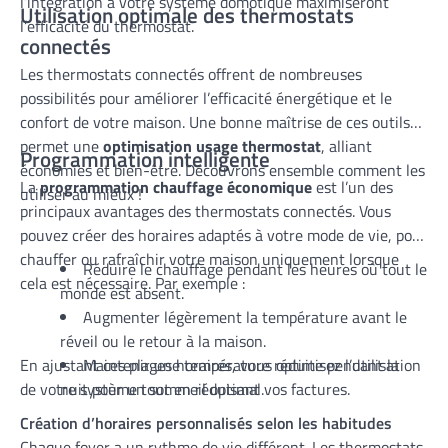
l’intégration à votre système domotique maximiseront
Utilisation optimale des thermostats
l’efficacité du thermostat.
connectés
Les thermostats connectés offrent de nombreuses
possibilités pour améliorer l’efficacité énergétique et le
confort de votre maison. Une bonne maîtrise de ces outils
permet une
optimisation usage thermostat
, alliant
Programmation intelligente
économies et bien-être. Découvrons ensemble comment les
La
programmation chauffage économique
est l’un des
utiliser au mieux !
principaux avantages des thermostats connectés. Vous
pouvez créer des horaires adaptés à votre mode de vie, pour
chauffer ou rafraîchir votre maison uniquement lorsque
Réduire le chauffage pendant les heures où tout le
cela est nécessaire. Par exemple :
monde est absent.
Augmenter légèrement la température avant le
réveil ou le retour à la maison.
En ajustant ces plages horaires, vous optimisez l’utilisation
Maintenir une température réduite pendant la
de votre système tout en réduisant vos factures.
nuit pour un sommeil optimal.
Création d’horaires personnalisés selon les habitudes
Chaque foyer a un rythme de vie différent. Les thermostats